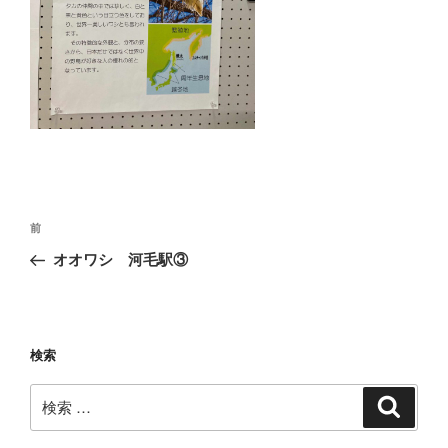
投
過
前
稿
去
オオワシ 河毛駅③
ナ
の
ビ
投
稿
ゲ
ー
検索
シ
検
検
ョ
索
索:
ン