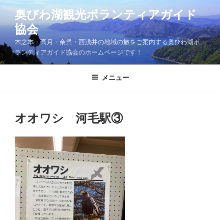
コ
奥びわ湖観光ボランティアガイド
ン
協会
テ
ン
木之本・高月・余呉・西浅井の地域の旅をご案内する奥びわ湖ボ
ツ
ランティアガイド協会のホームページです！
へ
ス
メニュー
キ
ッ
プ
オオワシ 河毛駅③