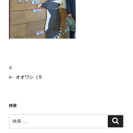
投
過
前
稿
去
オオワシ（５
ナ
の
ビ
投
稿
ゲ
ー
検索
シ
検
検
ョ
索
索:
ン