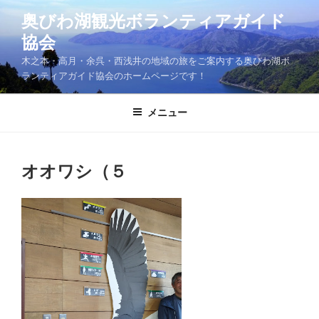
コ
奥びわ湖観光ボランティアガイド
ン
協会
テ
ン
木之本・高月・余呉・西浅井の地域の旅をご案内する奥びわ湖ボ
ツ
ランティアガイド協会のホームページです！
へ
ス
メニュー
キ
ッ
プ
オオワシ（５