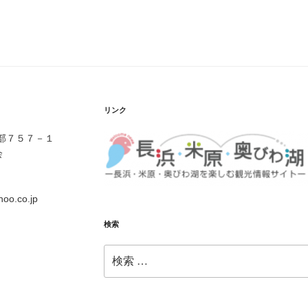
リンク
伊部７５７－１
会
o.co.jp
検索
検
索: