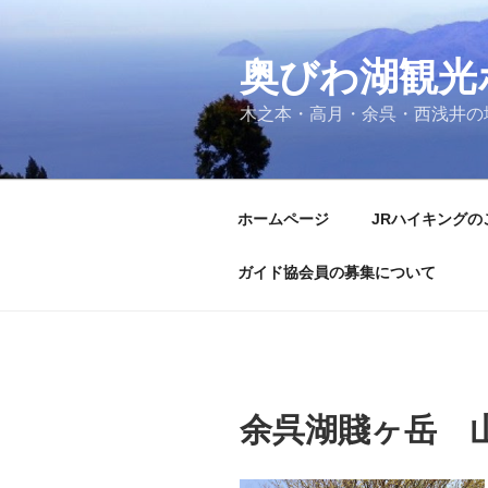
コ
ン
奥びわ湖観光
テ
ン
木之本・高月・余呉・西浅井の
ツ
へ
ス
キ
ホームページ
JRハイキングの
ッ
プ
ガイド協会員の募集について
余呉湖賤ヶ岳 