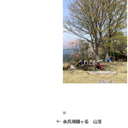
投
前
過
稿
去
余呉湖賤ヶ岳 山頂
の