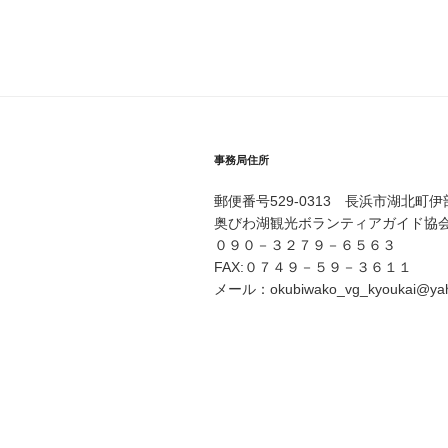
ナ
投
ビ
稿
ゲ
ー
シ
事務局住所
ョ
郵便番号529-0313 長浜市湖北町
ン
奥びわ湖観光ボランティアガイド協
０９０－３２７９－６５６３
FAX:０７４９－５９－３６１１
メール：okubiwako_vg_kyoukai@yaho