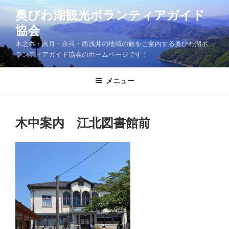
コ
奥びわ湖観光ボランティアガイド
ン
協会
テ
ン
木之本・高月・余呉・西浅井の地域の旅をご案内する奥びわ湖ボ
ツ
ランティアガイド協会のホームページです！
へ
ス
メニュー
キ
ッ
プ
木中案内 江北図書館前