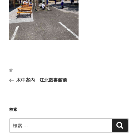
投
過
前
稿
去
木中案内 江北図書館前
ナ
の
ビ
投
稿
ゲ
ー
検索
シ
検
検
ョ
索
索:
ン