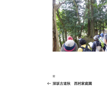
投
前
過
稿
去
深坂古道秋 西村家庭園
の
ナ
投
ビ
稿