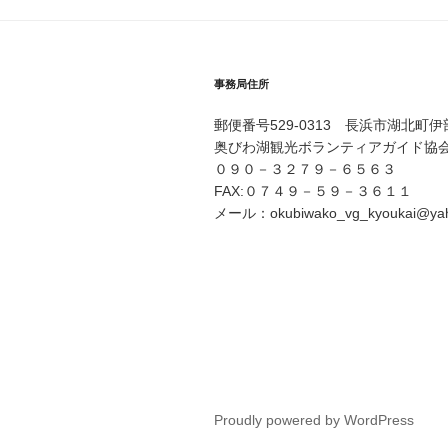
ゲ
ー
シ
事務局住所
ョ
郵便番号529-0313 長浜市湖北町
ン
奥びわ湖観光ボランティアガイド協
０９０－３２７９－６５６３
FAX:０７４９－５９－３６１１
メール：okubiwako_vg_kyoukai@yaho
Proudly powered by WordPress