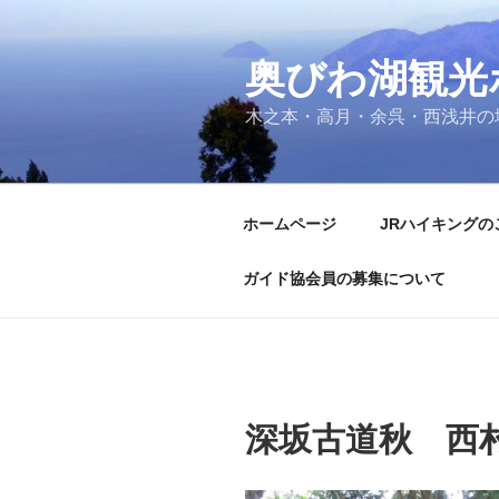
コ
ン
奥びわ湖観光
テ
ン
木之本・高月・余呉・西浅井の
ツ
へ
ス
キ
ホームページ
JRハイキングの
ッ
プ
ガイド協会員の募集について
深坂古道秋 西