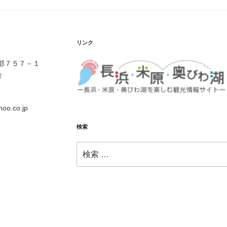
リンク
伊部７５７－１
会
o.co.jp
検索
検
索: