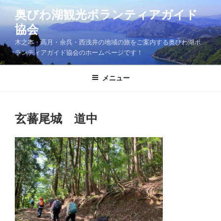
コ
奥びわ湖観光ボランティアガイド
ン
協会
テ
ン
木之本・高月・余呉・西浅井の地域の旅をご案内する奥びわ湖ボ
ツ
ランティアガイド協会のホームページです！
へ
ス
メニュー
キ
ッ
プ
玄蕃尾城 道中