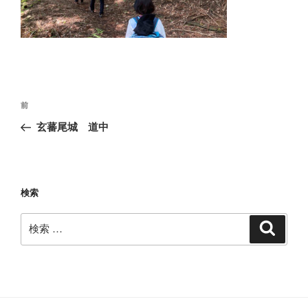
投
過
前
稿
去
玄蕃尾城 道中
ナ
の
ビ
投
稿
ゲ
ー
検索
シ
検
検
ョ
索
索:
ン