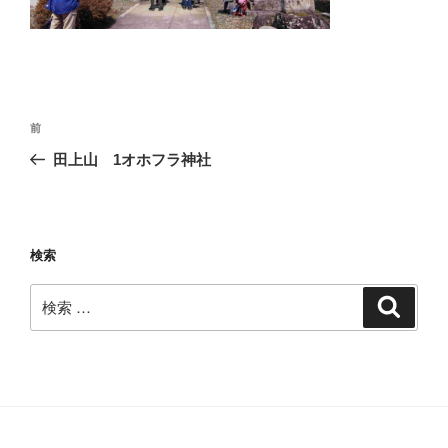
投
過
前
稿
去
田上山 1オホフラ神社
ナ
の
ビ
投
稿
ゲ
ー
検索
シ
検
検
ョ
索
索:
ン