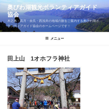
コ
奥びわ湖観光ボランティアガイド
ン
協会
テ
ン
木之本・高月・余呉・西浅井の地域の旅をご案内する奥びわ湖ボ
ツ
ランティアガイド協会のホームページです！
へ
ス
メニュー
キ
ッ
プ
田上山 1オホフラ神社