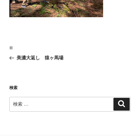
投
過
前
稿
去
美濃大返し 猿ヶ馬場
ナ
の
ビ
投
稿
ゲ
ー
検索
シ
検
検
ョ
索
索:
ン