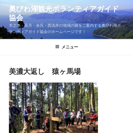
コ
奥びわ湖観光ボランティアガイド
ン
協会
テ
ン
木之本・高月・余呉・西浅井の地域の旅をご案内する奥びわ湖ボ
ツ
ランティアガイド協会のホームページです！
へ
ス
メニュー
キ
ッ
プ
美濃大返し 猿ヶ馬場