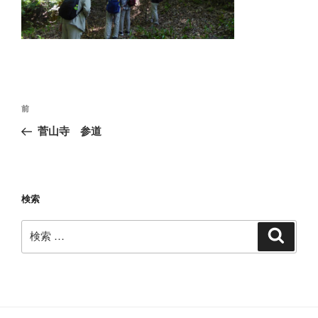
投
過
前
稿
去
菅山寺 参道
ナ
の
ビ
投
稿
ゲ
ー
検索
シ
検
検
ョ
索
索:
ン