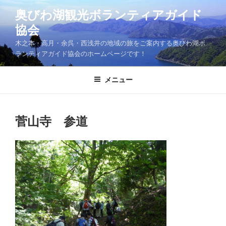
コ
奥びわ湖観光ボランティアガイド
ン
協会
テ
ン
木之本・高月・余呉・西浅井の地域の旅をご案内する奥びわ湖ボ
ツ
ランティアガイド協会のホームページです！
へ
ス
メニュー
キ
ッ
プ
菅山寺 参道