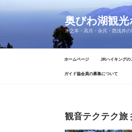
コ
ン
奥びわ湖観光
テ
ン
木之本・高月・余呉・西浅井の
ツ
へ
ス
キ
ホームページ
JRハイキングの
ッ
プ
ガイド協会員の募集について
観音テクテク旅 