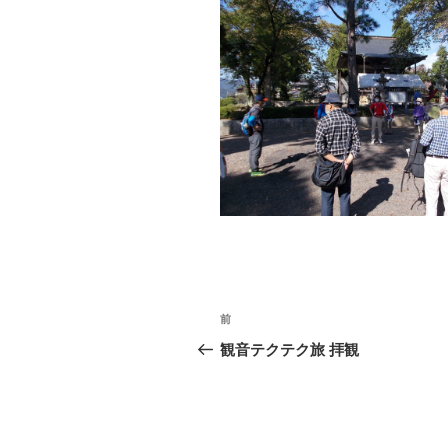
投
前
過
稿
去
観音テクテク旅 拝観
の
ナ
投
ビ
稿