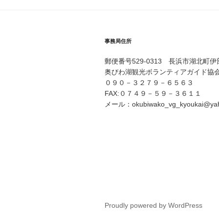
ゲ
ー
シ
事務局住所
ョ
郵便番号529-0313 長浜市湖北町
ン
奥びわ湖観光ボランティアガイド協
０９０－３２７９－６５６３
FAX:０７４９－５９－３６１１
メール：okubiwako_vg_kyoukai@yaho
Proudly powered by WordPress