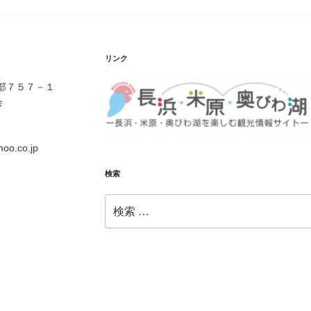
リンク
伊部７５７－１
会
o.co.jp
検索
検
索: