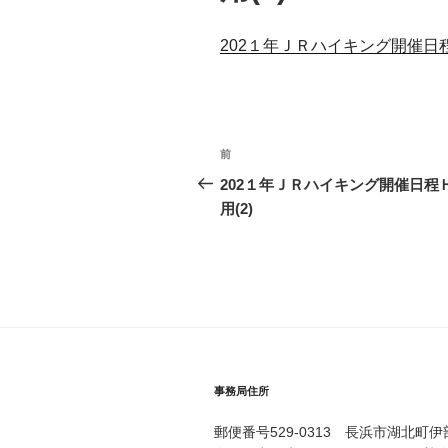
202１年ＪＲハイキング開催日程
投
前
過
稿
去
202１年ＪＲハイキング開催日程
の
用(2)
ナ
投
ビ
稿
ゲ
ー
シ
事務局住所
ョ
ン
郵便番号529-0313 長浜市湖北町