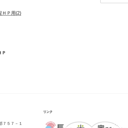
ＨＰ用(2)
ＨＰ
リンク
伊部７５７－１