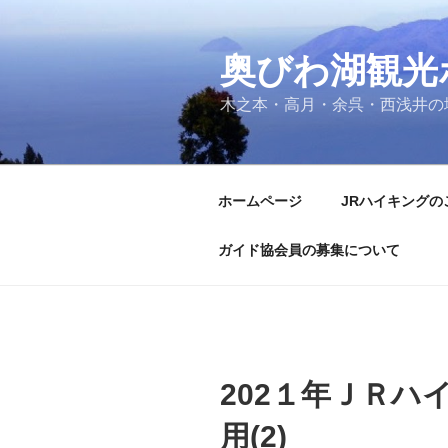
コ
ン
奥びわ湖観光
テ
ン
木之本・高月・余呉・西浅井の
ツ
へ
ス
キ
ホームページ
JRハイキングの
ッ
プ
ガイド協会員の募集について
202１年ＪＲハ
用(2)