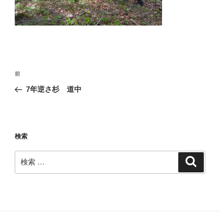
投
過
前
稿
去
7年逆さ杉 道中
ナ
の
ビ
投
稿
ゲ
ー
検索
シ
検
検
ョ
索
索:
ン