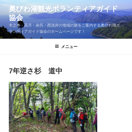
コ
奥びわ湖観光ボランティアガイド
ン
協会
テ
ン
木之本・高月・余呉・西浅井の地域の旅をご案内する奥びわ湖ボ
ツ
ランティアガイド協会のホームページです！
へ
ス
メニュー
キ
ッ
プ
7年逆さ杉 道中