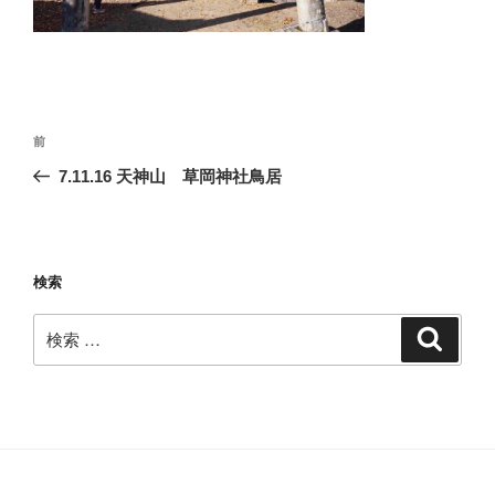
投
過
前
稿
去
7.11.16 天神山 草岡神社鳥居
ナ
の
ビ
投
稿
ゲ
ー
検索
シ
検
検
ョ
索
索:
ン