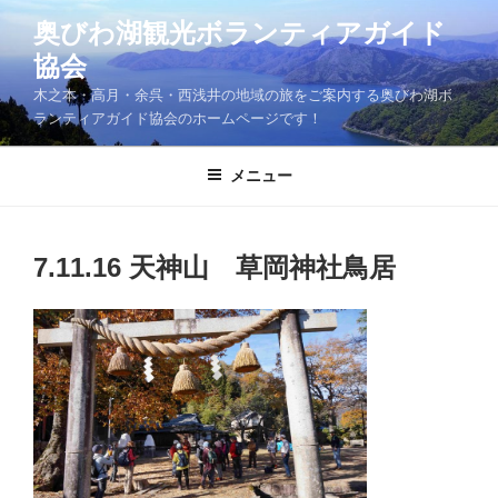
コ
奥びわ湖観光ボランティアガイド
ン
協会
テ
ン
木之本・高月・余呉・西浅井の地域の旅をご案内する奥びわ湖ボ
ツ
ランティアガイド協会のホームページです！
へ
ス
メニュー
キ
ッ
プ
7.11.16 天神山 草岡神社鳥居