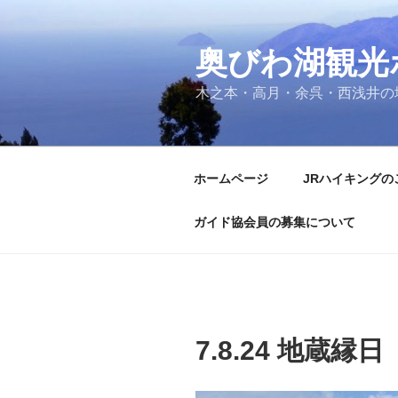
コ
ン
奥びわ湖観光
テ
ン
木之本・高月・余呉・西浅井の
ツ
へ
ス
キ
ホームページ
JRハイキングの
ッ
プ
ガイド協会員の募集について
7.8.24 地蔵縁