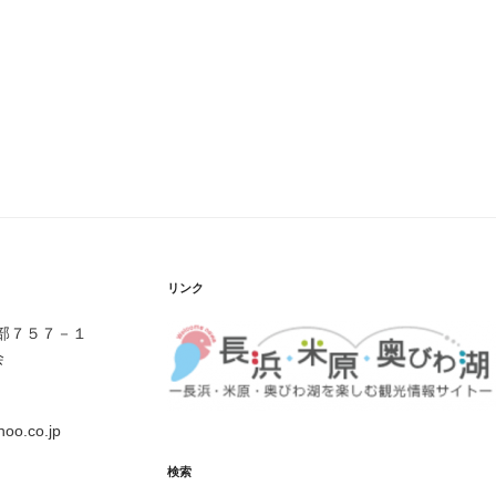
リンク
伊部７５７－１
会
o.co.jp
検索