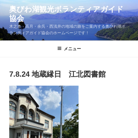
コ
奥びわ湖観光ボランティアガイド
ン
協会
テ
ン
木之本・高月・余呉・西浅井の地域の旅をご案内する奥びわ湖ボ
ツ
ランティアガイド協会のホームページです！
へ
ス
メニュー
キ
ッ
プ
7.8.24 地蔵縁日 江北図書館