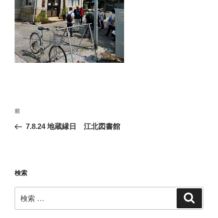
投
過
前
稿
去
7.8.24 地蔵縁日 江北図書館
ナ
の
ビ
投
稿
ゲ
ー
検索
シ
検
検
ョ
索
索:
ン