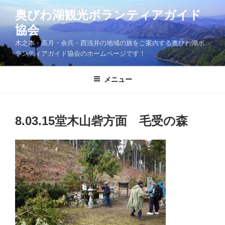
コ
奥びわ湖観光ボランティアガイド
ン
協会
テ
ン
木之本・高月・余呉・西浅井の地域の旅をご案内する奥びわ湖ボ
ツ
ランティアガイド協会のホームページです！
へ
ス
メニュー
キ
ッ
プ
8.03.15堂木山砦方面 毛受の森