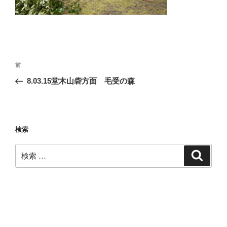
投
過
前
稿
去
8.03.15堂木山砦方面 毛受の森
ナ
の
ビ
投
稿
ゲ
ー
検索
シ
検
検
ョ
索
索:
ン