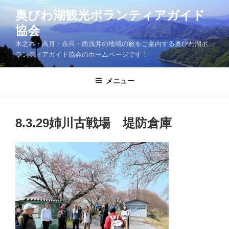
コ
奥びわ湖観光ボランティアガイド
ン
協会
テ
ン
木之本・高月・余呉・西浅井の地域の旅をご案内する奥びわ湖ボ
ツ
ランティアガイド協会のホームページです！
へ
ス
メニュー
キ
ッ
プ
8.3.29姉川古戦場 堤防倉庫