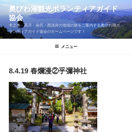
コ
奥びわ湖観光ボランティアガイド
ン
協会
テ
ン
木之本・高月・余呉・西浅井の地域の旅をご案内する奥びわ湖ボ
ツ
ランティアガイド協会のホームページです！
へ
ス
メニュー
キ
ッ
プ
8.4.19 春爛漫②乎彌神社