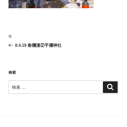
投
過
前
稿
去
8.4.19 春爛漫②乎彌神社
ナ
の
ビ
投
稿
ゲ
ー
検索
シ
検
検
ョ
索
索:
ン