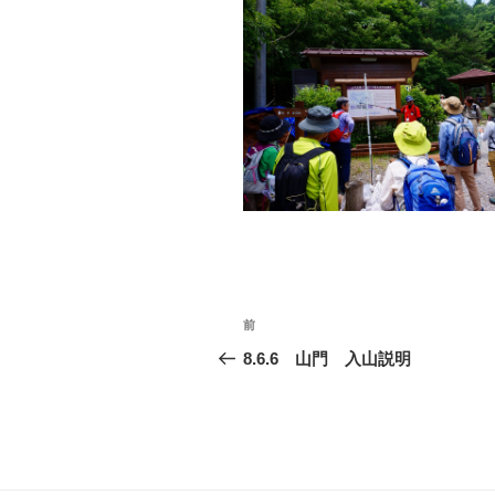
投
前
過
稿
去
8.6.6 山門 入山説明
の
ナ
投
ビ
稿
ゲ