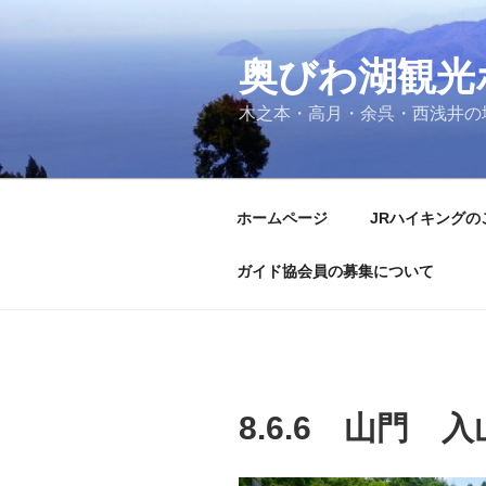
コ
ン
奥びわ湖観光
テ
ン
木之本・高月・余呉・西浅井の
ツ
へ
ス
キ
ホームページ
JRハイキングの
ッ
プ
ガイド協会員の募集について
8.6.6 山門 