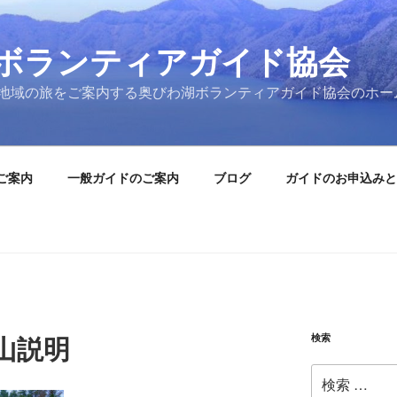
ボランティアガイド協会
地域の旅をご案内する奥びわ湖ボランティアガイド協会のホー
ご案内
一般ガイドのご案内
ブログ
ガイドのお申込みと
検索
入山説明
検
索: