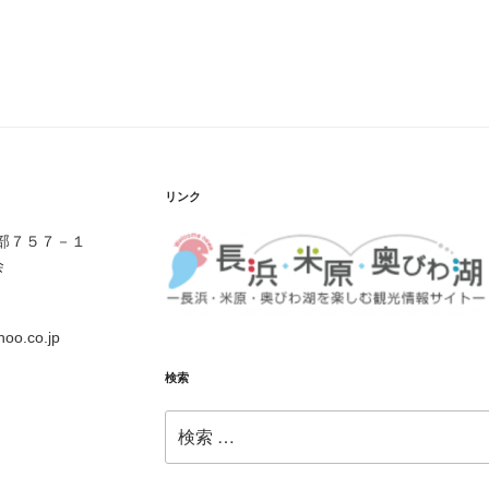
リンク
伊部７５７－１
会
o.co.jp
検索
検
索: