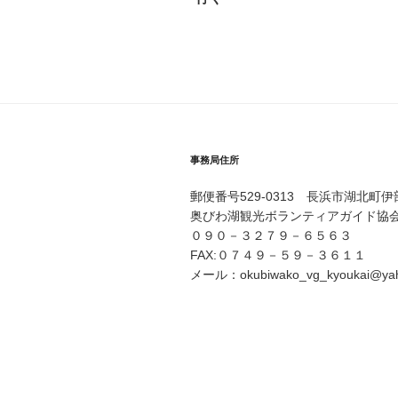
ゲ
ー
シ
ョ
ン
事務局住所
郵便番号529-0313 長浜市湖北町
奥びわ湖観光ボランティアガイド協
０９０－３２７９－６５６３
FAX:０７４９－５９－３６１１
メール：okubiwako_vg_kyoukai@yaho