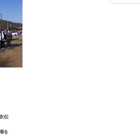
衣伝
く
湖を