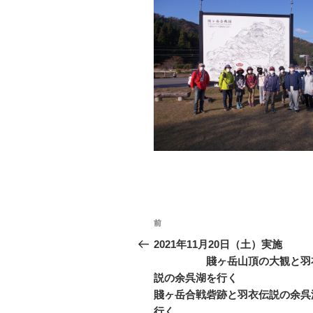
投
前
過
稿
去
2021年11月20日（土）実施
の
賤ヶ岳山頂の大観と羽
ナ
投
説の余呉湖を行
ビ
稿
賤ヶ岳合戦砦跡と羽衣伝説の余呉
行く