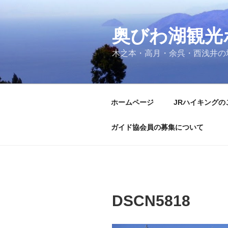
コ
ン
奥びわ湖観光
テ
ン
木之本・高月・余呉・西浅井の
ツ
へ
ス
キ
ホームページ
JRハイキングの
ッ
プ
ガイド協会員の募集について
DSCN5818