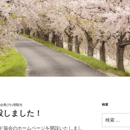
検索
会奥びわ湖観光
設しました！
検
索:
ド協会のホームページを開設いたしまし