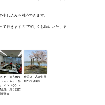
の申し込みも対応できます。
って行きますので宜しくお願いいたしま
奥びわこ観光ボラ
余呉湖・高時川周
ンティアガイド協
辺の桜や風景
会 インバウンド
部主催 第２回英
語研修会