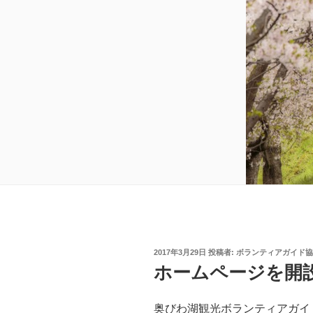
投
2017年3月29日
投稿者:
ボランティアガイド協
稿
ホームページを開
日:
奥びわ湖観光ボランティアガイ