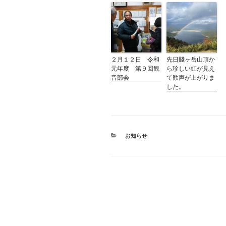
２月１２日 令和
先日賤ヶ岳山頂か
元年度 第９回観
ら珍しい虹が見え
音部会
て歓声が上がりま
した。
カ
お知らせ
テ
ゴ
リ
ー
投
稿