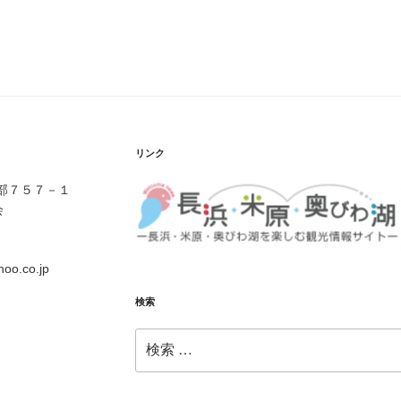
稿
リンク
伊部７５７－１
会
o.co.jp
検索
検
索: