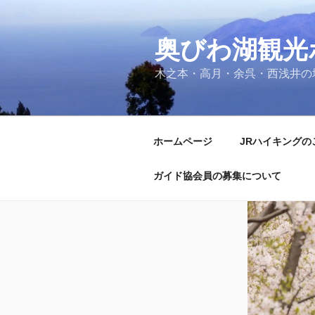
コ
ン
奥びわ湖観光
テ
ン
木之本・高月・余呉・西浅井の
ツ
へ
ス
キ
ホームページ
JRハイキングの
ッ
プ
ガイド協会員の募集について