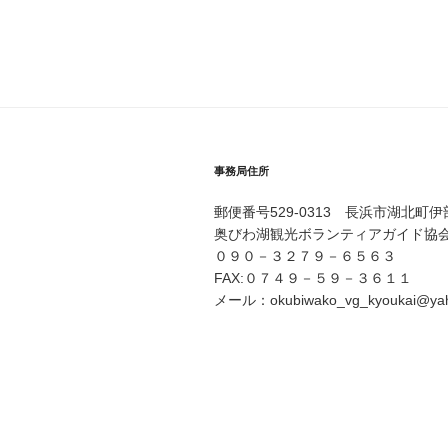
ナ
ビ
ゲ
ー
シ
事務局住所
ョ
ン
郵便番号529-0313 長浜市湖北町
奥びわ湖観光ボランティアガイド協
０９０－３２７９－６５６３
FAX:０７４９－５９－３６１１
メール：okubiwako_vg_kyoukai@yaho