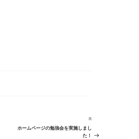
次
次
の
ホームページの勉強会を実施しまし
投
た！