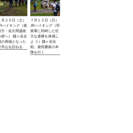
４月２５日（土）
７月１２日（日）
JRハイキング（柴
JRハイキング（羽
田方・佐久間盛政
柴軍に対峙した壮
の砦へ） 賤ヶ岳合
大な遺構を体感し
戦の発端となった
よ う）賤ヶ岳合
行市山を訪ねる
戦、柴田勝家の本
陣を行く