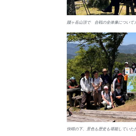
賤ヶ岳山頂で 合戦の全体像について
快晴の下、景色も歴史も堪能していた