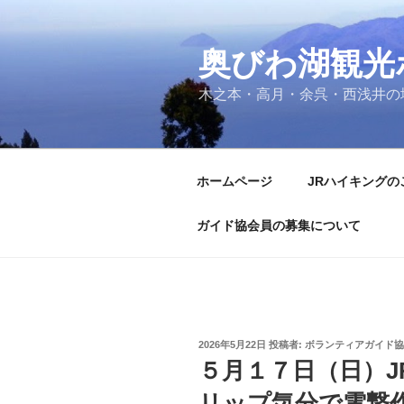
コ
ン
奥びわ湖観光
テ
ン
木之本・高月・余呉・西浅井の
ツ
へ
ス
キ
ホームページ
JRハイキングの
ッ
プ
ガイド協会員の募集について
投
2026年5月22日
投稿者:
ボランティアガイド協
稿
５月１７日（日）
日:
リップ気分で電撃