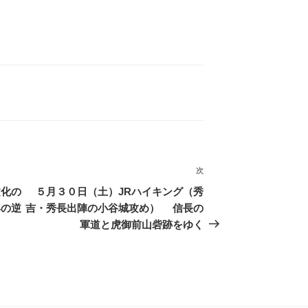
次
次
の
文化の
５月３０日（土）JRハイキング（秀
投
年の逆
吉・秀長出陣の小谷城攻め） 信長の
稿
軍道と虎御前山砦跡をゆく