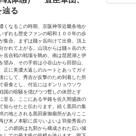
を辿る
濃くなるこの時期、京阪神等近畿各地か
いずれも歴史ファンの昭和１００年の歩
が集合。まずは賤ヶ岳向けて出発。頂上
分かれて上がる。山頂からは賤ヶ岳の大
ヶ岳合戦の戦場を眺め、南は琵琶湖と伊
を望み、その手前は小谷山から田部山、
、正に美濃大返しのルートとあってガイ
後にして、秀吉が反撃のため到着した所
で昼食とし、付近にはギンリョウソウ
戦国の喧騒を偲びつつ暫しの休憩とす
に至る。ここにある半鐘を佐久間盛政の
て知らせたと伝わります。続く黒田の集
祥の地とされる黒田家御廟所がありここ
再び木ノ本駅に戻りいよいよ羽柴秀長の
。この砦跡は九郭から構成された広い城
としての最大級の規模を誇ります。眼下