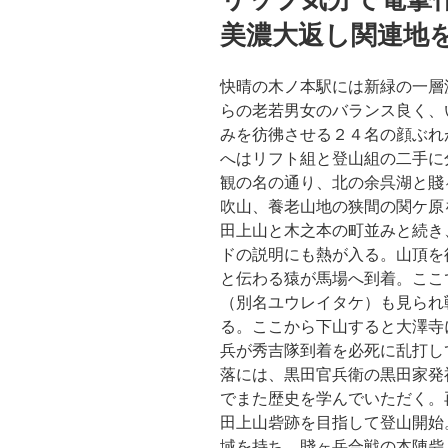
美濃大返し関連地
快晴の木ノ本駅には新緑の一層
らの老若男女のバランス良く、
みを彷彿させる２４名の顔ぶれ
へはリフト組と登山組の二手に
観の名の通り、北の余呉湖と賤
吹山、養老山地の狭間の関ケ原
田上山と木之本の町並みと続き
ドの説明にも熱が入る。山頂を
と伝わる猿が馬場へ到着。ここ
（別名ユウレイタケ）も見られ
る。ここから下山すると大澤寺
兵が秀吉隊到着を必死に乱打し
落には、黒田官兵衛の黒田家発
でまた歴史を学んでいただく。
田上山砦跡を目指して登山開始
域を持ち、賤ヶ岳合戦の本陣砦