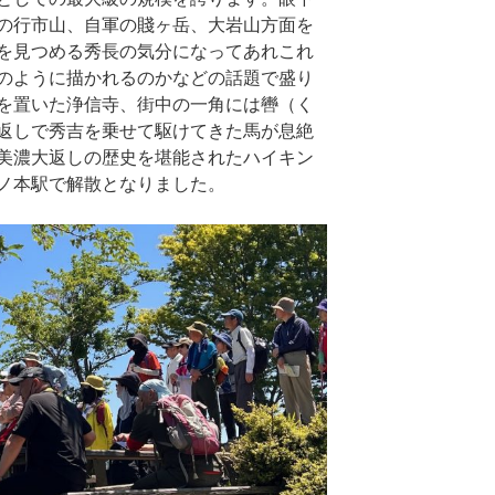
の行市山、自軍の賤ヶ岳、大岩山方面を
を見つめる秀長の気分になってあれこれ
のように描かれるのかなどの話題で盛り
を置いた浄信寺、街中の一角には轡（く
返しで秀吉を乗せて駆けてきた馬が息絶
美濃大返しの歴史を堪能されたハイキン
ノ本駅で解散となりました。