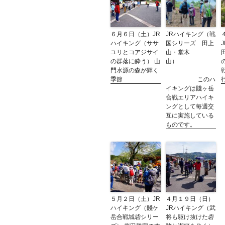
６月６日（土）JR
JRハイキング（戦
ハイキング（ササ
国シリーズ 田上
ユリとコアジサイ
山・堂木
の群落に酔う） 山
山）
門水源の森が輝く
季節
このハ
イキングは賤ヶ岳
合戦エリアハイキ
ングとして毎週交
互に実施している
ものです。
５月２日（土）JR
４月１９日（日）
ハイキング（賤ケ
JRハイキング（武
岳合戦城砦シリー
将も駆け抜けた砦