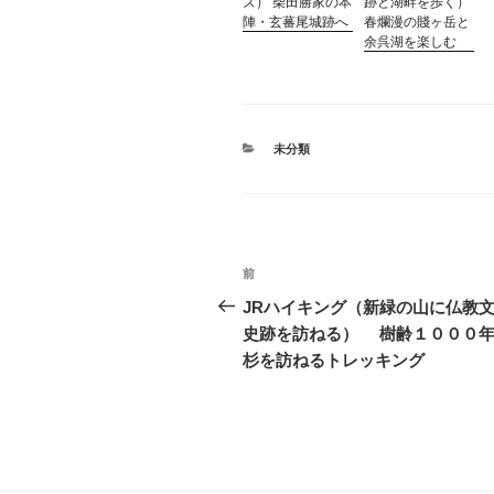
ズ） 柴田勝家の本
跡と湖畔を歩く）
陣・玄蕃尾城跡へ
春爛漫の賤ヶ岳と
余呉湖を楽しむ
カ
未分類
テ
ゴ
リ
ー
投
前
過
稿
去
JRハイキング（新緑の山に仏教
の
史跡を訪ねる） 樹齢１０００
ナ
投
杉を訪ねるトレッキング
ビ
稿
ゲ
ー