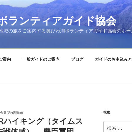
ボランティアガイド協会
地域の旅をご案内する奥びわ湖ボランティアガイド協会のホー
ご案内
一般ガイドのご案内
ブログ
ガイドのお申込みと
検索
会奥びわ湖観光
JRハイキング（タイムス
検
作戦体感） 豊臣軍団、
索: