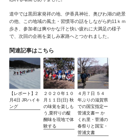
道中では黒田家発祥の地、伊香具神社、奥びわ湖の絶景
の他、この地域の風土・習慣等の話をしながら約11ｋｍ
歩き、参加者は爽やかな汗と快い疲れに大満足の様子
で、次回の企画を楽しみ家路へとつかれました。
関連記事はこちら
【レポート】2
２０２０年１０
４月７日 ５４
月4日 JRハイキ
月１１日(日) 秋
年ぶりの滋賀県
ング
の味覚を楽しも
での国宝指定ー
う,栗狩りの醍
菅浦文書ー か
醐味を現地で体
くれ里・菅浦の
験する
春祭りと国宝・
菅浦文書