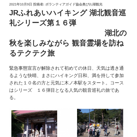
投
2021年10月9日
投稿者:
ボランティアガイド協会奥びわ湖観光
稿
JRふれあいハイキング 湖北観音巡
日:
礼シリーズ第１６弾
湖北の
秋を楽しみながら 観音霊場を訪ね
るテクテク旅
緊急事態宣言が解除されて初めての休日、天気は透き通
るような快晴、まさにハイキング日和、満を持して参加
された１０名の方と元気に木ノ本駅をスタート。コース
はシリーズ １６弾目となる人気の観音巡礼の旅であ
る。