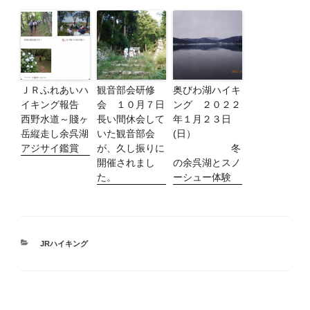
ＪＲふれあいハ
観音部会研修
奥びわ湖ハイキ
イキング報告
会 １０月７日
ング ２０２２
西野水道～賤ヶ
長い間休会して
年１月２３日
岳縦走し余呉湖
いた観音部会
(日）
アジサイ鑑賞
が、久し振りに
冬
開催されまし
の余呉湖とスノ
た。
ーシュー体験
カ
JRハイキング
テ
ゴ
リ
ー