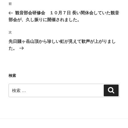
投
過
前
稿
去
観音部会研修会 １０月７日 長い間休会していた観音
ナ
の
部会が、久し振りに開催されました。
ビ
投
稿
ゲ
次
次
の
ー
先日賤ヶ岳山頂から珍しい虹が見えて歓声が上がりまし
投
た。
シ
稿
ョ
ン
検索
検
検
索
索: