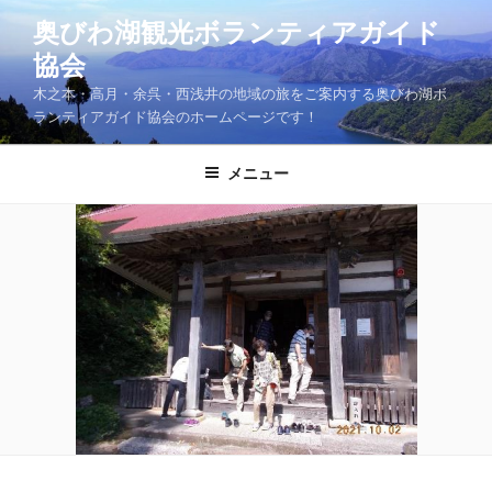
コ
奥びわ湖観光ボランティアガイド
ン
協会
テ
ン
木之本・高月・余呉・西浅井の地域の旅をご案内する奥びわ湖ボ
ツ
ランティアガイド協会のホームページです！
へ
ス
メニュー
キ
ッ
プ