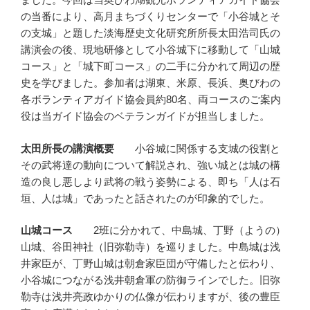
の当番により、高月まちづくりセンターで「小谷城とそ
の支城」と題した淡海歴史文化研究所所長太田浩司氏の
講演会の後、現地研修として小谷城下に移動して「山城
コース」と「城下町コース」の二手に分かれて周辺の歴
史を学びました。参加者は湖東、米原、長浜、奥びわの
各ボランティアガイド協会員約80名、両コースのご案内
役は当ガイド協会のベテランガイドが担当しました。
太田所長の講演概要
小谷城に関係する支城の役割と
その武将達の動向について解説され、強い城とは城の構
造の良し悪しより武将の戦う姿勢による、即ち「人は石
垣、人は城」であったと話されたのが印象的でした。
山城コース
2班に分かれて、中島城、丁野（ようの）
山城、谷田神社（旧弥勒寺）を巡りました。中島城は浅
井家臣が、丁野山城は朝倉家臣団が守備したと伝わり、
小谷城につながる浅井朝倉軍の防御ラインでした。旧弥
勒寺は浅井亮政ゆかりの仏像が伝わりますが、後の豊臣