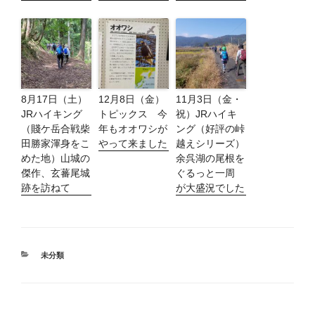
8月17日（土）
12月8日（金）
11月3日（金・
JRハイキング
トピックス 今
祝）JRハイキ
（賤ケ岳合戦柴
年もオオワシが
ング（好評の峠
田勝家渾身をこ
やって来ました
越えシリーズ）
めた地）山城の
余呉湖の尾根を
傑作、玄蕃尾城
ぐるっと一周
跡を訪ねて
が大盛況でした
カ
未分類
テ
ゴ
リ
ー