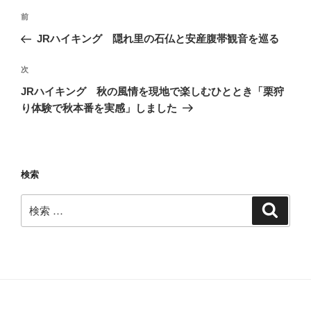
投
過
前
稿
去
JRハイキング 隠れ里の石仏と安産腹帯観音を巡る
ナ
の
ビ
投
次
次
稿
ゲ
の
JRハイキング 秋の風情を現地で楽しむひととき「栗狩
投
ー
り体験で秋本番を実感」しました
稿
シ
ョ
ン
検索
検
検
索
索: