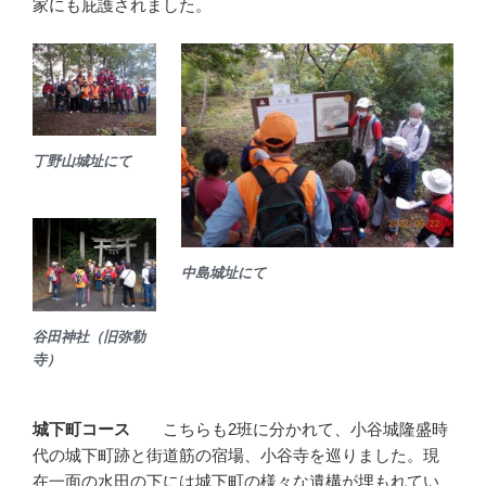
家にも庇護されました。
丁野山城址にて
中島城址にて
谷田神社（旧弥勒
寺）
城下町コース
こちらも2班に分かれて、小谷城隆盛時
代の城下町跡と街道筋の宿場、小谷寺を巡りました。現
在一面の水田の下には城下町の様々な遺構が埋もれてい