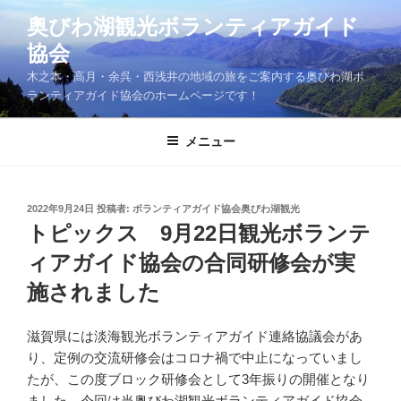
コ
奥びわ湖観光ボランティアガイド
ン
協会
テ
ン
木之本・高月・余呉・西浅井の地域の旅をご案内する奥びわ湖ボ
ツ
ランティアガイド協会のホームページです！
へ
ス
メニュー
キ
ッ
プ
投
2022年9月24日
投稿者:
ボランティアガイド協会奥びわ湖観光
稿
トピックス 9月22日観光ボランテ
日:
ィアガイド協会の合同研修会が実
施されました
滋賀県には淡海観光ボランティアガイド連絡協議会があ
り、定例の交流研修会はコロナ禍で中止になっていまし
たが、この度ブロック研修会として3年振りの開催となり
ました。今回は当奥びわ湖観光ボランティアガイド協会