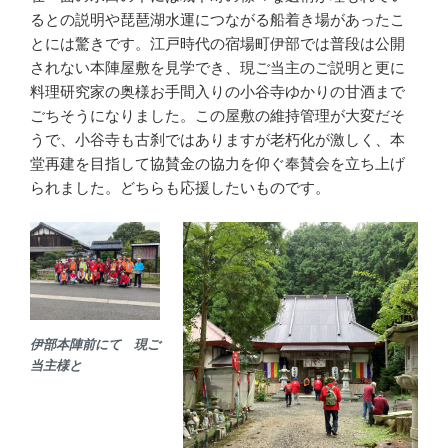
るとの説明や琵琶湖水運につながる船着き場があったこ
とには驚きです。江戸時代の宿場町伊部では普段は公開
されない本陣屋敷を見学でき、現ご当主のご説明と更に
料理研究家の奥様お手間入りの小谷寺ゆかりの甘酒まで
ごちそうになりました。この屋敷の維持管理が大変だそ
うで、小谷寺も古刹ではありますが老朽化が激しく、本
堂再建を目指して協賛金の協力を仰ぐ奉賛会を立ち上げ
られました。どちらも応援したいものです。
伊部本陣前にて
現ご
当主様と