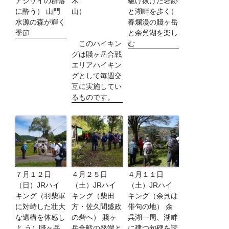
アジサイの群落
木
駆け抜けた砦跡
に酔う） 山門
山）
と湖畔を歩く）
水源の森が輝く
春爛漫の賤ヶ岳
季節
と余呉湖を楽し
このハイキン
む
グは賤ヶ岳合戦
エリアハイキン
グとして毎週交
互に実施してい
るものです。
７月１２日
４月２５日
４月１１日
（日）JRハイ
（土）JRハイ
（土）JRハイ
キング（羽柴軍
キング（柴田
キング（余呉は
に対峙した壮大
方・佐久間盛政
俳句の地） 余
な遺構を体感し
の砦へ） 賤ヶ
呉湖一周、湖畔
よ う）賤ヶ岳
岳合戦の発端と
に建つ句碑を読