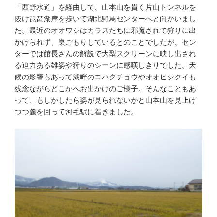
「西野水道」を経由して、山本山を貫く片山トンネルを
抜け琵琶湖岸を歩いて湖北野鳥センターへと向かいまし
た。最近のオオワシはカラスたちに邪魔されて狩りに出
かけられず、巣ごもりしているとのことでしたが、セン
ターでは館長さんの解説で大型スクリーンに映し出され
る迫力ある雄姿や狩りのシーンに感嘆しきりでした。天
候の影響もあって湖畔のコハクチョウやオオヒシクイも
残念ながらどこかへお出かけのご様子。そんなこともあ
って、もしかしたら姿が見られないかと山本山を見上げ
つつ麓を回って河毛駅に着きました。