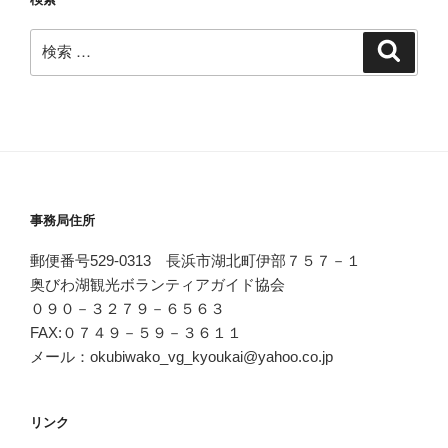
ン
検
検
索
索:
事務局住所
郵便番号529-0313 長浜市湖北町伊部７５７－１
奥びわ湖観光ボランティアガイド協会
０９０－３２７９－６５６３
FAX:０７４９－５９－３６１１
メール：okubiwako_vg_kyoukai@yahoo.co.jp
リンク