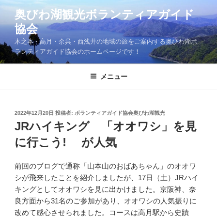
コ
奥びわ湖観光ボランティアガイド
ン
協会
テ
ン
木之本・高月・余呉・西浅井の地域の旅をご案内する奥びわ湖ボ
ツ
ランティアガイド協会のホームページです！
へ
ス
メニュー
キ
ッ
プ
投
2022年12月20日
投稿者:
ボランティアガイド協会奥びわ湖観光
稿
JRハイキング 「オオワシ」を見
日:
に行こう! が人気
前回のブログで通称「山本山のおばあちゃん」のオオワ
シが飛来したことを紹介しましたが、17日（土）JRハイ
キングとしてオオワシを見に出かけました。京阪神、奈
良方面から31名のご参加があり、オオワシの人気振りに
改めて感心させられました。コースは高月駅から史蹟