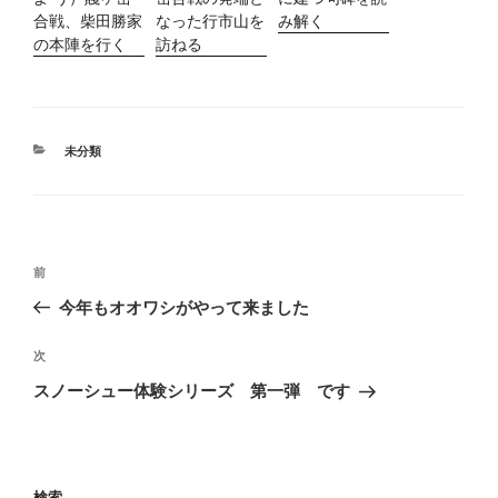
合戦、柴田勝家
なった行市山を
み解く
の本陣を行く
訪ねる
カ
未分類
テ
ゴ
リ
ー
投
過
前
稿
去
今年もオオワシがやって来ました
ナ
の
ビ
投
次
次
稿
ゲ
の
スノーシュー体験シリーズ 第一弾 です
投
ー
稿
シ
ョ
検索