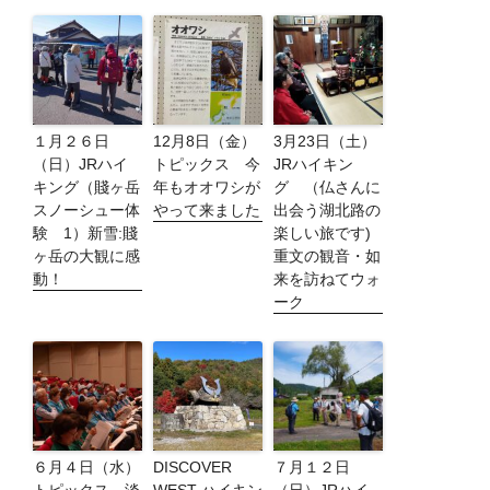
１月２６日
12月8日（金）
3月23日（土）
（日）JRハイ
トピックス 今
JRハイキン
キング（賤ヶ岳
年もオオワシが
グ （仏さんに
スノーシュー体
やって来ました
出会う湖北路の
験 1）新雪:賤
楽しい旅です)
ヶ岳の大観に感
重文の観音・如
動！
来を訪ねてウォ
ーク
６月４日（水）
DISCOVER
７月１２日