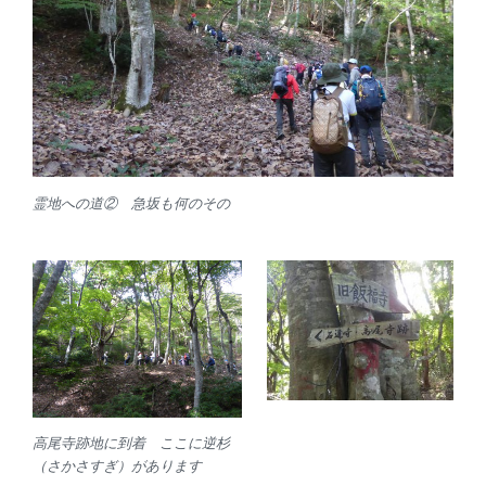
霊地への道② 急坂も何のその
高尾寺跡地に到着 ここに逆杉
（さかさすぎ）があります