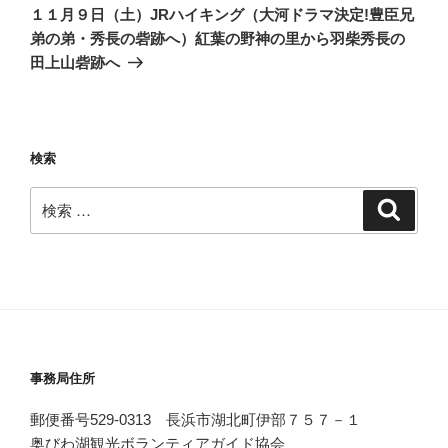
の
ー
１１月９日（土）JRハイキング（大河ドラマ決定!豊臣兄
投
弟の弟・秀長の砦跡へ）紅葉の野神の里から羽柴秀長の
シ
稿
田上山砦跡へ
ョ
ン
検索
検
検
索
索:
事務局住所
郵便番号529-0313 長浜市湖北町伊部７５７－１
奥びわ湖観光ボランティアガイド協会