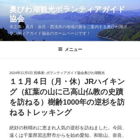
コ
奥びわ湖観光ボランティアガイド
ン
協会
テ
ン
木之本・高月・余呉・西浅井の地域の旅をご案内する奥びわ湖ボ
ツ
ランティアガイド協会のホームページです！
へ
ス
メニュー
キ
ッ
プ
投
2024年11月5日
投稿者:
ボランティアガイド協会奥びわ湖観光
稿
１１月４日（月・休）JRハイキン
日:
グ（紅葉の山に己高山仏教の史蹟
を訪ねる）樹齢1000年の逆杉を訪
ねるトレッキング
絶好の秋晴れに恵まれ人気の逆杉を訪ねました。今回、
遠くは千葉県習志野市からを始め愛知、和歌山、奈良、