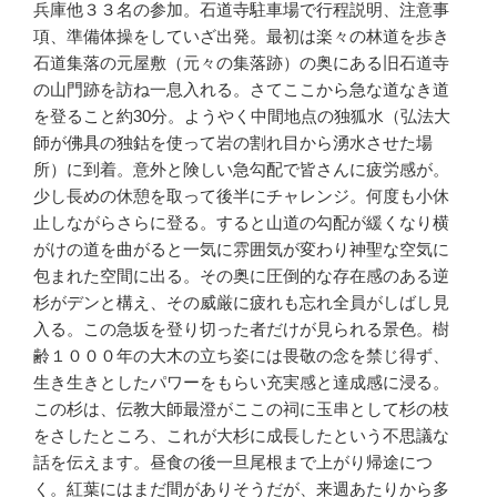
兵庫他３３名の参加。石道寺駐車場で行程説明、注意事
項、準備体操をしていざ出発。最初は楽々の林道を歩き
石道集落の元屋敷（元々の集落跡）の奥にある旧石道寺
の山門跡を訪ね一息入れる。さてここから急な道なき道
を登ること約30分。ようやく中間地点の独狐水（弘法大
師が佛具の独鈷を使って岩の割れ目から湧水させた場
所）に到着。意外と険しい急勾配で皆さんに疲労感が。
少し長めの休憩を取って後半にチャレンジ。何度も小休
止しながらさらに登る。すると山道の勾配が緩くなり横
がけの道を曲がると一気に雰囲気が変わり神聖な空気に
包まれた空間に出る。その奥に圧倒的な存在感のある逆
杉がデンと構え、その威厳に疲れも忘れ全員がしばし見
入る。この急坂を登り切った者だけが見られる景色。樹
齢１０００年の大木の立ち姿には畏敬の念を禁じ得ず、
生き生きとしたパワーをもらい充実感と達成感に浸る。
この杉は、伝教大師最澄がここの祠に玉串として杉の枝
をさしたところ、これが大杉に成長したという不思議な
話を伝えます。昼食の後一旦尾根まで上がり帰途につ
く。紅葉にはまだ間がありそうだが、来週あたりから多