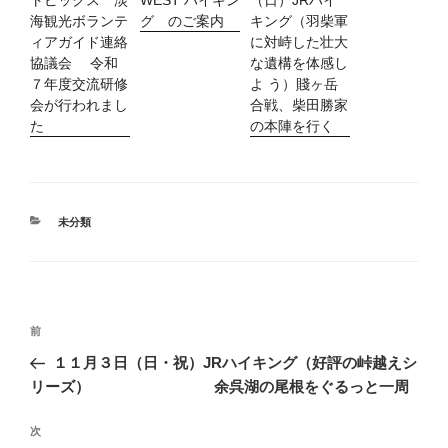
トピックス 淡
WEST ハイキン
（日）JRハイ
海観光ボランテ
グ のご案内
キング（羽柴軍
ィアガイド連絡
に対峙した壮大
協議会 令和
な遺構を体感し
７年度交流研修
よ う）賤ヶ岳
会が行われまし
合戦、柴田勝家
た
の本陣を行く
カ
未分類
テ
ゴ
リ
ー
投
過
前
稿
去
１１月３日（日・祝）JRハイキング（好評の峠越えシ
ナ
の
リーズ） 余呉湖の尾根をぐるっと一周
ビ
投
稿
ゲ
次
次