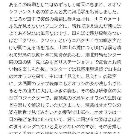
あるこの時期としてはめずらしく晴天に恵まれ、オオワ
シファン３１名の皆さんと共に河毛駅を出発しました。
ところが道中で突然の濃霧に巻き込まれ、１００メート
ル先が見えないハプニングに。晴れて冷え込んだ朝には
よくある湖北の風景なのです。田んぼで残り稲穂をつい
ばむ「クワッ、クワッ」というコハクチョウの鳴き声だ
けが聞こえる道を進み、山本山の麓につく頃には霧も晴
れて野鳥の観察日和に期待が膨らむ。湖北野鳥センター
隣の道の駅「湖北みずどりステーション」で昼食とお買
い物を楽しんだ後、センターでは観察用望遠鏡で山本山
のオオワシを探す。中には「見えた、見えた」の歓声
に、大画面のライブ映像にもオオワシの姿が映し出され
るとその迫力に大はしゃぎの姿も。その後は研修室の大
型プロジェクターで、琵琶湖の水鳥やオオワシの生態な
どを楽しく解説していただきました。帰路はオオワシの
姿を間近で見てみたいとの要望で山裾へ。オオワシは一
日の殆どを木に止っていて、狩りに飛び立つ姿はよほど
のタイミングでないと見られないのですが、その分探し
やすく手持ちの双眼鏡などで熱心にのぞき込んで皆さん