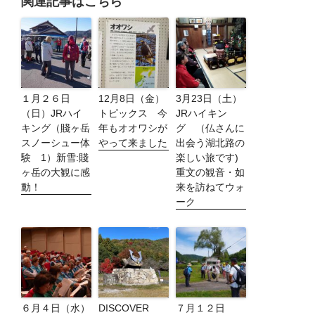
関連記事はこちら
１月２６日
12月8日（金）
3月23日（土）
（日）JRハイ
トピックス 今
JRハイキン
キング（賤ヶ岳
年もオオワシが
グ （仏さんに
スノーシュー体
やって来ました
出会う湖北路の
験 1）新雪:賤
楽しい旅です)
ヶ岳の大観に感
重文の観音・如
動！
来を訪ねてウォ
ーク
６月４日（水）
DISCOVER
７月１２日