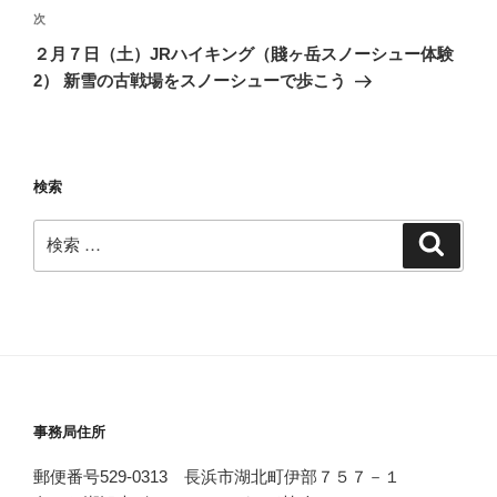
次
次
ー
の
２月７日（土）JRハイキング（賤ヶ岳スノーシュー体験
シ
投
2） 新雪の古戦場をスノーシューで歩こう
ョ
稿
ン
検索
検
検
索
索:
事務局住所
郵便番号529-0313 長浜市湖北町伊部７５７－１