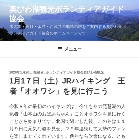
コ
奥びわ湖観光ボランティアガイド
ン
協会
テ
ン
木之本・高月・余呉・西浅井の地域の旅をご案内する奥びわ湖ボ
ツ
ランティアガイド協会のホームページです！
へ
ス
メニュー
キ
ッ
プ
投
2026年1月20日
投稿者:
ボランティアガイド協会奥びわ湖観光
稿
1月1７日（土）JRハイキング 王
日:
者「オオワシ」を見に行こう
令和８年の最初のハイキングは、今年も冬の琵琶湖の人
気者「山本山のおばあちゃん」ことオオワシを見に行く
ことから始まりです。北国で過ごした後、この冬は１１
月９日に元気な姿を見せ、２９年連続して大勢のファン
を楽しませてくれています。例年なら吹雪になることも