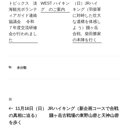
トピックス 淡
WEST ハイキン
（日）JRハイ
海観光ボランテ
グ のご案内
キング（羽柴軍
ィアガイド連絡
に対峙した壮大
協議会 令和
な遺構を体感し
７年度交流研修
よ う）賤ヶ岳
会が行われまし
合戦、柴田勝家
た
の本陣を行く
カ
未分類
テ
ゴ
リ
ー
投
過
前
稿
去
11月16日（日） JRハイキング（新企画コースで合戦
ナ
の
の真相に迫る） 賤ヶ岳古戦場の東野山砦と天神山砦
ビ
投
を歩く
稿
ゲ