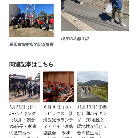
現在の店舗入口
黒田家御廟所で記念撮影
関連記事はこちら
3月31日（日）
６月４日（水）
11月19日(日)奥
JRハイキング
トピックス 淡
びわ湖ハイキン
（浅井・朝倉
海観光ボランテ
グ (寒地性と
VS信長・家康
ィアガイド連絡
暖地性が混じり
の激突地へ）
協議会 令和
合う植生地）