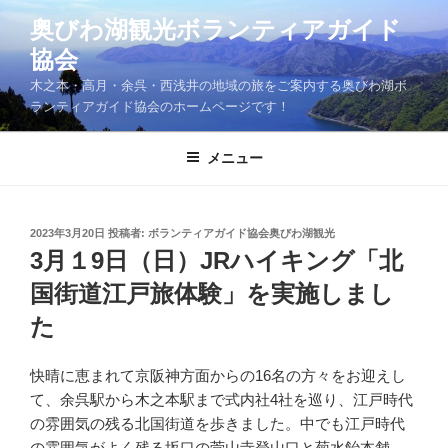
コ
奥びわ湖観光ボランティアガイド
ン
協会
テ
ン
木之本・高月・余呉・西浅井の地域の旅をご案内する奥びわ湖ボ
ツ
ランティアガイド協会のホームページです！
へ
ス
メニュー
キ
ッ
プ
投
2023年3月20日
投稿者:
ボランティアガイド協会奥びわ湖観光
稿
3月１9日（日）JRハイキング「北
日:
国街道江戸旅体験」を実施しまし
た
快晴に恵まれて京阪神方面からの16名の方々をお迎えし
て、余呉駅から木之本駅まで式内社4社を巡り、江戸時代
の雰囲気の残る北国街道を歩きました。中でも江戸時代
の雰囲気がよく残る坂口の菅山寺登山口と菊水飴本舗、