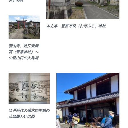
み）神社
木之本 意冨布良（おほふら）神社
菅山寺、近江天満
宮（菅原神社）へ
の登山口の大鳥居
江戸時代の菊水飴本舗の
店頭賑わいの図