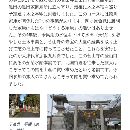
黒田の黒田家御廟所に立ち寄り、最後に木之本宿を巡り
予定通り木之本駅に到着しました。このコースには徳川
家康が関係した2つの事業があります。関ヶ原合戦に勝利
した家康はもはや「どうする家康」の迷いはありませ
ん。その4年後、余呉湖の水位を下げて水田（天領）を増
やした土木事業と、菅山寺の寺宝の大量の経典を取り上
げて芝の増上寺に持ってこさせたこと、これらを実行し
たのが大津代官彦坂九兵衛でした。この菅山寺の登山口
にあるのが菊水飴本舗です。北国街道を往来した旅人は
こぞってこの飴を土産に買い求めたという老舗です。今
回参加の旅人の皆さんもこぞって飴を買い求めておられ
ました。
下余呉 乎彌（お