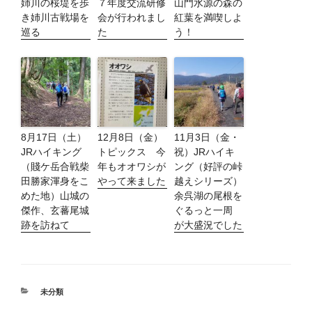
姉川の桜堤を歩
７年度交流研修
山門水源の森の
き姉川古戦場を
会が行われまし
紅葉を満喫しよ
巡る
た
う！
8月17日（土）
12月8日（金）
11月3日（金・
JRハイキング
トピックス 今
祝）JRハイキ
（賤ケ岳合戦柴
年もオオワシが
ング（好評の峠
田勝家渾身をこ
やって来ました
越えシリーズ）
めた地）山城の
余呉湖の尾根を
傑作、玄蕃尾城
ぐるっと一周
跡を訪ねて
が大盛況でした
カ
未分類
テ