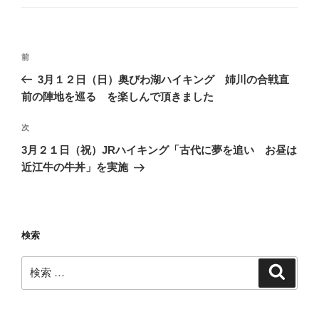
ゴ
リ
ー
投
過
前
稿
去
3月１２日（日）奥びわ湖ハイキング 姉川の合戦直
ナ
の
前の陣地を巡る を楽しんで頂きました
ビ
投
稿
ゲ
次
次
の
ー
3月２１日（祝）JRハイキング「古代に夢を追い お昼は
投
近江牛の牛丼」を実施
シ
稿
ョ
ン
検索
検
検
索
索: