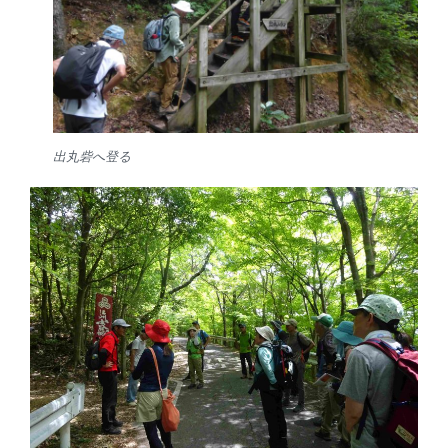
出丸砦へ登る