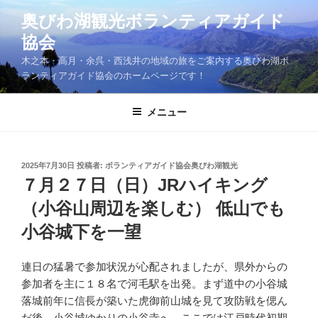
コ
奥びわ湖観光ボランティアガイド
ン
協会
テ
ン
木之本・高月・余呉・西浅井の地域の旅をご案内する奥びわ湖ボ
ツ
ランティアガイド協会のホームページです！
へ
ス
メニュー
キ
ッ
プ
投
2025年7月30日
投稿者:
ボランティアガイド協会奥びわ湖観光
稿
７月２７日（日）JRハイキング
日:
（小谷山周辺を楽しむ） 低山でも
小谷城下を一望
連日の猛暑で参加状況が心配されましたが、県外からの
参加者を主に１８名で河毛駅を出発。まず道中の小谷城
落城前年に信長が築いた虎御前山城を見て攻防戦を偲ん
だ後、小谷城ゆかりの小谷寺へ。ここでは江戸時代初期