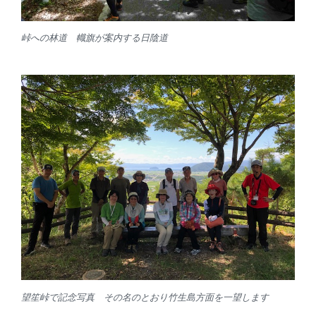
峠への林道 幟旗が案内する日陰道
望笙峠で記念写真 その名のとおり竹生島方面を一望します