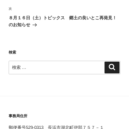
稿
ゲ
次
次
ー
の
８月１６日（土）トピックス 郷土の良いとこ再発見！
シ
投
のお知らせ
ョ
稿
ン
検索
検
検
索
索:
事務局住所
郵便番号529-0313 長浜市湖北町伊部７５７－１