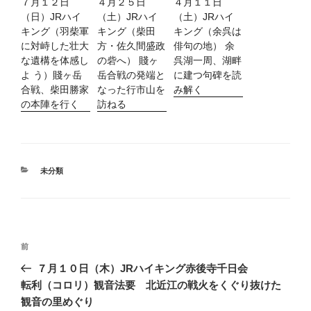
７月１２日
４月２５日
４月１１日
（日）JRハイ
（土）JRハイ
（土）JRハイ
キング（羽柴軍
キング（柴田
キング（余呉は
に対峙した壮大
方・佐久間盛政
俳句の地） 余
な遺構を体感し
の砦へ） 賤ヶ
呉湖一周、湖畔
よ う）賤ヶ岳
岳合戦の発端と
に建つ句碑を読
合戦、柴田勝家
なった行市山を
み解く
の本陣を行く
訪ねる
カ
未分類
テ
ゴ
リ
ー
投
過
前
稿
去
７月１０日（木）JRハイキング赤後寺千日会
ナ
の
転利（コロリ）観音法要 北近江の戦火をくぐり抜けた
ビ
投
観音の里めぐり