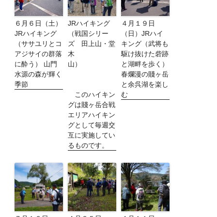
６月６日（土）
JRハイキング
４月１９日
JRハイキング
（戦国シリー
（日）JRハイ
（ササユリとコ
ズ 田上山・堂
キング（武将も
アジサイの群落
木
駆け抜けた砦跡
に酔う） 山門
山）
と湖畔を歩く）
水源の森が輝く
春爛漫の賤ヶ岳
季節
と余呉湖を楽し
このハイキン
む
グは賤ヶ岳合戦
エリアハイキン
グとして毎週交
互に実施してい
るものです。