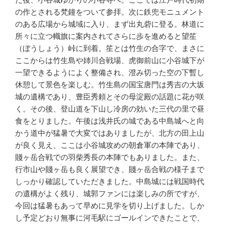
の作とされる梵鐘をついて参拝。次に鉄兜モニュメント
のある広場から城域に入り、まず出丸砦に登る。林道に
所々に立つ幟旗に案内されてさらに歩を進めると望笙
（ぼうしょう）峠に到着。笙とは竹生の合字で、まさに
ここからは竹生島や姉川合戦場、虎御前山に小谷城下が
一望できるようによく整備され、澄み切った空の下暫し
休憩して景色を楽しむ。竹生島の国宝唐門は秀吉の大坂
城の遺構であり、豊臣秀頼とその母淀殿の話題に花が咲
く。その後、登山道を下山し冷房の効いた三代の里で昼
食をとりました。午後は浅井氏の城である中島城へと向
かう道中が猛暑で大変ではありましたが、北方の田上山
が良く見え、ここは小谷城攻めの朝倉軍の本陣であり、
賤ヶ岳合戦での羽柴秀長の本陣でもありました。また、
行市山や賤ヶ岳も良く展望でき、賤ヶ岳合戦の様子まで
しっかり確認していただきました。中島城には戦国時代
の遺構がよく残り、城郭ファンには楽しみの所ですが、
今回は猛暑もあって早めに見学を切り上げました。しか
し予定どおり無事に河毛駅にゴールインできたことで、