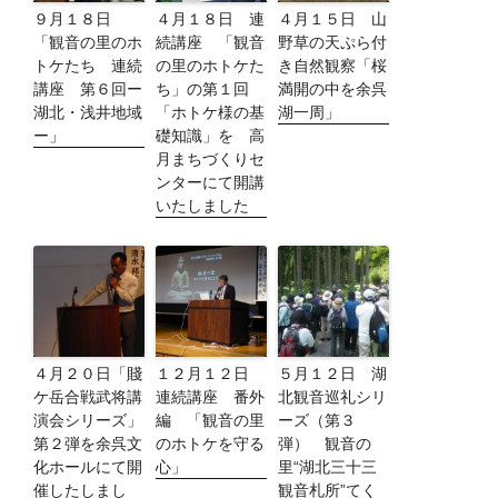
９月１８日
４月１８日 連
４月１５日 山
「観音の里のホ
続講座 「観音
野草の天ぷら付
トケたち 連続
の里のホトケた
き自然観察「桜
講座 第６回ー
ち」の第１回
満開の中を余呉
湖北・浅井地域
「ホトケ様の基
湖一周」
ー」
礎知識」を 高
月まちづくりセ
ンターにて開講
いたしました
４月２０日「賤
１２月１２日
５月１２日 湖
ケ岳合戦武将講
連続講座 番外
北観音巡礼シリ
演会シリーズ」
編 「観音の里
ーズ（第３
第２弾を余呉文
のホトケを守る
弾） 観音の
化ホールにて開
心」
里“湖北三十三
催したしまし
観音札所”てく