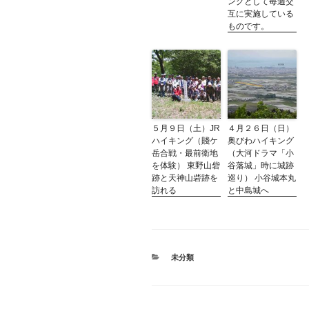
ングとして毎週交
互に実施している
ものです。
５月９日（土）JR
４月２６日（日）
ハイキング（賤ケ
奥びわハイキング
岳合戦・最前衛地
（大河ドラマ「小
を体験） 東野山砦
谷落城」時に城跡
跡と天神山砦跡を
巡り） 小谷城本丸
訪れる
と中島城へ
カ
未分類
テ
ゴ
リ
ー