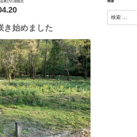
検索
会奥びわ湖観光
4.20
検
索:
咲き始めました