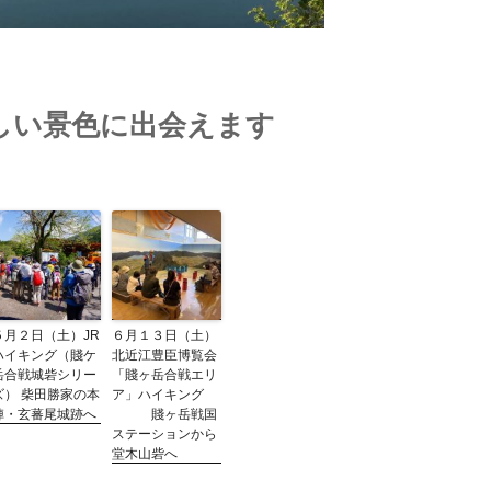
しい景色に出会えます
５月２日（土）JR
６月１３日（土）
ハイキング（賤ケ
北近江豊臣博覧会
岳合戦城砦シリー
「賤ヶ岳合戦エリ
ズ） 柴田勝家の本
ア」ハイキング
陣・玄蕃尾城跡へ
賤ヶ岳戦国
ステーションから
堂木山砦へ