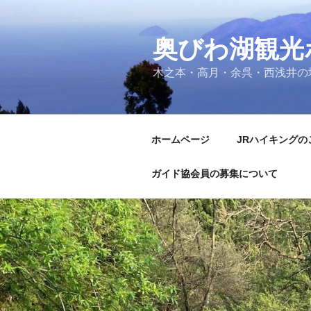
コ
ン
奥びわ湖観光
テ
ン
木之本・高月・余呉・西浅井の
ツ
へ
ス
キ
ホームページ
JRハイキングの
ッ
プ
ガイド協会員の募集について