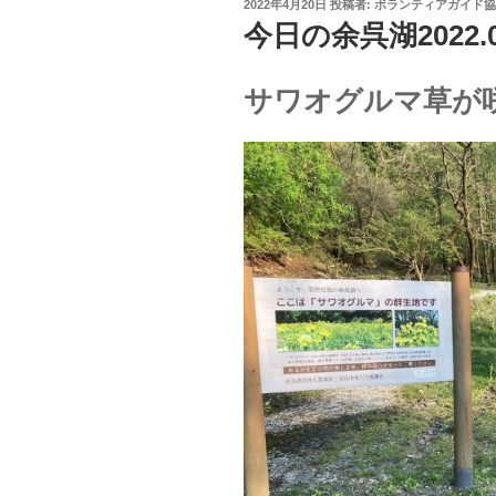
投
2022年4月20日
投稿者:
ボランティアガイド協
稿
今日の余呉湖2022.0
日:
サワオグルマ草が