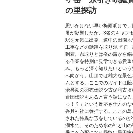
の里探訪
思いがけない早い梅雨明けで、
暑が影響したか、3名のキャン
駅を元気に出発。道中の田園地
工事などの話題を取り混ぜて、
到着。糸取りとは蚕の繭から絹
る作業を特別に見学できる貴重
み、もっと深く知りたいという
へ向かう。山頂では雄大な景色
ムとする。ここでのガイドは賤
余呉湖の羽衣伝説や古保利古墳
台国伝説もあると言う話になる
っ！？」という反応も仕方のな
香具神社に参拝する。ここの鳥
された特異な形をしているのが
湖水で、そのため水の神と山の
暑さが心配になり帰路は黒田家