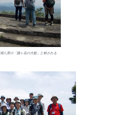
琶湖八景の「賤ヶ岳の大観」と称される