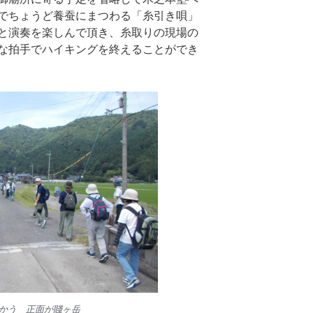
でちょうど養蚕にまつわる「糸引き唄」
と演奏を楽しんで頂き、糸取りの現場の
な拍手でハイキングを終えることができ
かう 正面が賤ヶ岳