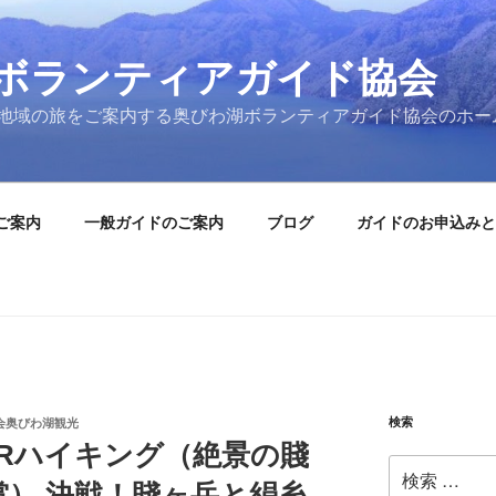
ボランティアガイド協会
地域の旅をご案内する奥びわ湖ボランティアガイド協会のホー
ご案内
一般ガイドのご案内
ブログ
ガイドのお申込みと
検索
会奥びわ湖観光
JRハイキング（絶景の賤
検
） 決戦！賤ヶ岳と絹糸
索: