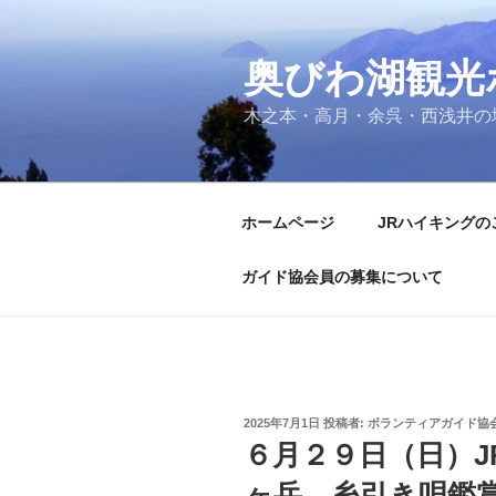
コ
ン
奥びわ湖観光
テ
ン
木之本・高月・余呉・西浅井の
ツ
へ
ス
キ
ホームページ
JRハイキングの
ッ
プ
ガイド協会員の募集について
投
2025年7月1日
投稿者:
ボランティアガイド協
稿
６月２９日（日）
日:
ヶ岳 糸引き唄鑑賞