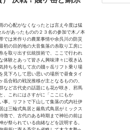
雨の心配がなくなったとは言え今度は猛
セルがあったものの２３名の参加で木ノ本
帯では米作りの農業事情や余呉川の防災
最初の目的地の大音集落の糸取り工房に
糸を取り出す伝統技術で、ここで行われ
な体験とあって皆さん興味津々に覗き込
気持ちを残して次の賤ヶ岳リフト乗り場
を見下ろして思い思いの場所で昼食タイ
ヶ岳合戦の戦況推移が主となるものの、
群など古代史の話題にも花が咲き、邪馬
と、これにはさすがに「ここにもか
い事。リフトで下山して集落の式内社伊
居は三輪式鳥居と厳島式鳥居がミックス
特徴で、古代のある時期まで神社の前は
神が祭られている由緒などを説明する。
御廟所に寄る予定を省略して木之本塾へ