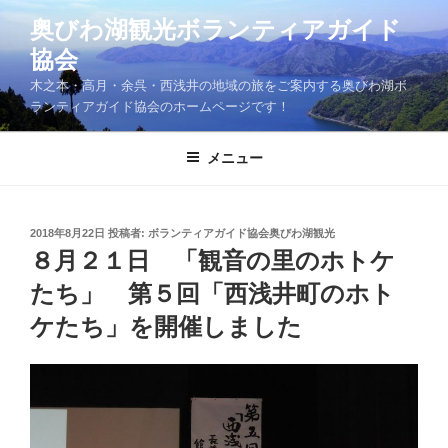
コ
奥びわ湖観光ボランティアガイド
ン
協会
テ
ン
木之本・高月・余呉・西浅井の地域の旅をご案内する奥びわ湖ボ
ツ
ランティアガイド協会のホームページです！
へ
ス
メニュー
キ
ッ
プ
投
2018年8月22日
投稿者:
ボランティアガイド協会奥びわ湖観光
稿
８月２１日 「観音の里のホトケ
日:
たち」 第５回「西浅井町のホト
ケたち」を開催しました