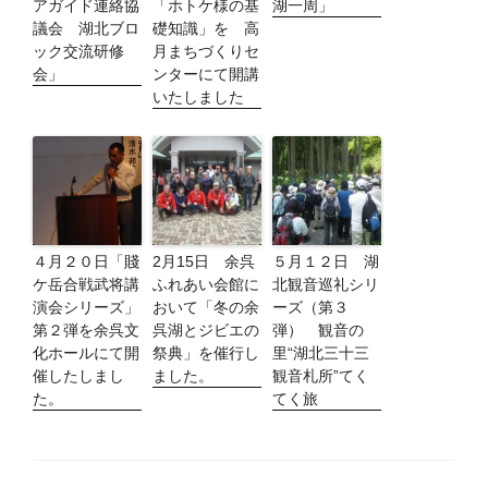
アガイド連絡協
「ホトケ様の基
湖一周」
議会 湖北ブロ
礎知識」を 高
ック交流研修
月まちづくりセ
会」
ンターにて開講
いたしました
４月２０日「賤
2月15日 余呉
５月１２日 湖
ケ岳合戦武将講
ふれあい会館に
北観音巡礼シリ
演会シリーズ」
おいて「冬の余
ーズ（第３
第２弾を余呉文
呉湖とジビエの
弾） 観音の
化ホールにて開
祭典」を催行し
里“湖北三十三
催したしまし
ました。
観音札所”てく
た。
てく旅