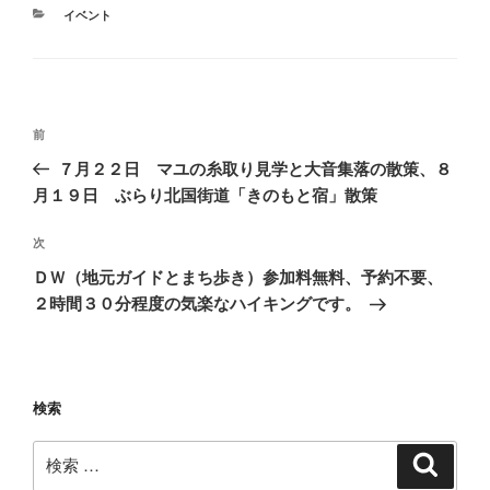
カ
イベント
テ
ゴ
リ
ー
投
過
前
稿
去
７月２２日 マユの糸取り見学と大音集落の散策、８
ナ
の
月１９日 ぶらり北国街道「きのもと宿」散策
ビ
投
稿
ゲ
次
次
の
ー
ＤＷ（地元ガイドとまち歩き）参加料無料、予約不要、
投
２時間３０分程度の気楽なハイキングです。
シ
稿
ョ
ン
検索
検
検
索
索: