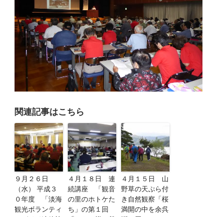
関連記事はこちら
９月２６日
４月１８日 連
４月１５日 山
（水） 平成３
続講座 「観音
野草の天ぷら付
０年度 「淡海
の里のホトケた
き自然観察「桜
観光ボランティ
ち」の第１回
満開の中を余呉